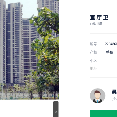
室 厅 卫
1 楼/共层
编号
220486
产权
整租
小区
地址
吴
(个
>