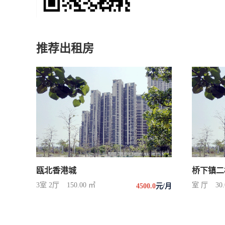
推荐出租房
瓯北香港城
桥下镇二
3室 2厅
150.00 ㎡
室 厅
30
4500.0
元/月