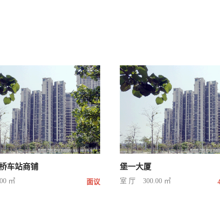
桥车站商铺
堡一大厦
.00 ㎡
室 厅
300.00 ㎡
面议